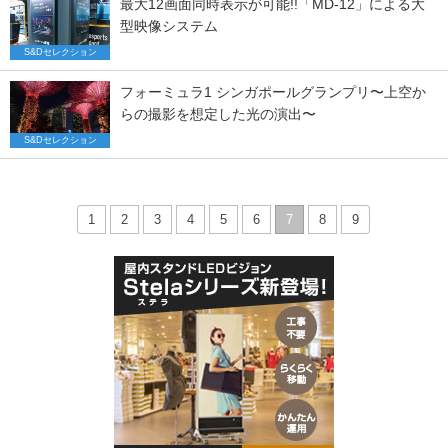
最大12画面同時表示が可能!!「MD-12」による大
型映像システム
S&Dセレクション
フォーミュラ1 シンガポールグランプリ〜上空か
らの撮影を想定した光の演出〜
S&Dセレクション
1
2
3
4
5
6
7
8
9