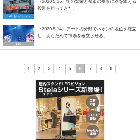
〈2020.5.15〉街の繁栄と都市の夜景に彩を添える
役割を担ってきた。
S&Dセレクション
〈2020.5.14〉アートの分野でネオンの地位を確立
し、あらためて市場を確立させる。
LED
1
2
3
4
5
6
7
8
9