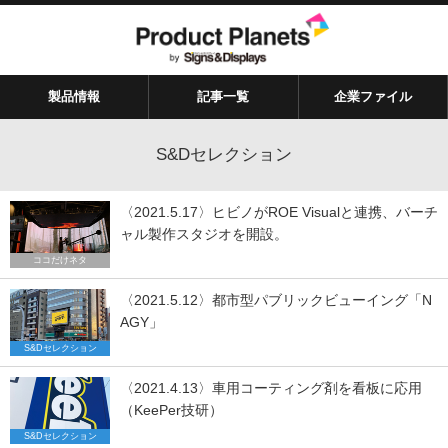
製品情報
記事一覧
企業ファイル
S&Dセレクション
〈2021.5.17〉ヒビノがROE Visualと連携、バーチ
ャル製作スタジオを開設。
ココだけネタ
〈2021.5.12〉都市型パブリックビューイング「N
AGY」
S&Dセレクション
〈2021.4.13〉車用コーティング剤を看板に応用
（KeePer技研）
S&Dセレクション