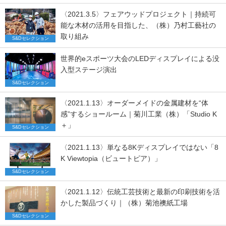
〈2021.3.5〉フェアウッドプロジェクト｜持続可
能な木材の活用を目指した、（株）乃村工藝社の
取り組み
S&Dセレクション
世界的eスポーツ大会のLEDディスプレイによる没
入型ステージ演出
S&Dセレクション
〈2021.1.13〉オーダーメイドの金属建材を“体
感”するショールーム｜菊川工業（株）「Studio K
＋」
S&Dセレクション
〈2021.1.13〉単なる8Kディスプレイではない「8
K Viewtopia（ビュートピア）」
S&Dセレクション
〈2021.1.12〉伝統工芸技術と最新の印刷技術を活
かした製品づくり｜（株）菊池襖紙工場
S&Dセレクション