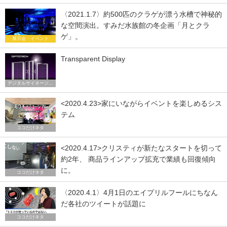
〈2021.1.7〉約500匹のクラゲが漂う水槽で神秘的
な空間演出。すみだ水族館の冬企画「月とクラ
ゲ」。
展示会・イベント
Transparent Display
デジタルサイネージ トレンド
<2020.4.23>家にいながらイベントを楽しめるシス
テム
ココだけネタ
<2020.4.17>クリスティが新たなスタートを切って
約2年、 商品ラインアップ拡充で業績も回復傾向
に。
ココだけネタ
〈2020.4.1〉4月1日のエイプリルフールにちなん
だ各社のツイートが話題に
ココだけネタ