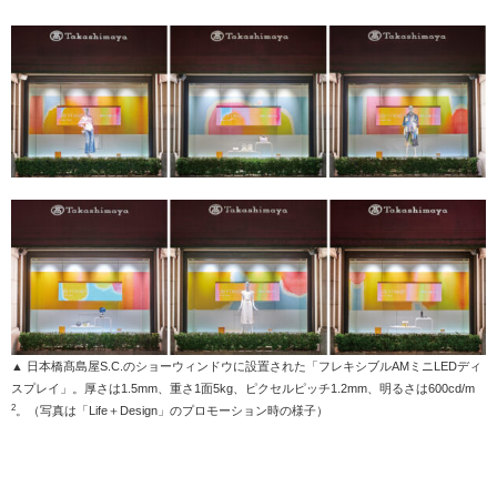
▲ 日本橋髙島屋S.C.のショーウィンドウに設置された「フレキシブルAMミニLEDディ
スプレイ」。厚さは1.5mm、重さ1面5kg、ピクセルピッチ1.2mm、明るさは600cd/m
2
。
（写真は「Life＋Design」のプロモーション時の様子）