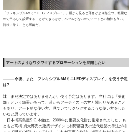
「フレキシブルAMミニLEDディスプレイ」。横から見ると薄さがより際立つ。軽量な
ので吊るして設置することができるほか、ベゼルがないのでアートとの相性も良い。
筒状に巻くことも可能だ。
アートのようなワクワクする
プロモーションを展開したい
———今後、また「フレキシブルAMミニLEDディスプレイ」を使う予定
は?
辻
まだ決定ではありませんが、使う予定はあります。当社には「美術
部」という部署があって、昔からアーティストの方と関わりがあること
もあり、アート的な使い方、見ていてワクワクするような使い方をした
いなと思っています。
日本橋髙島屋S.C.本館は、2009年に重要文化財に指定されました。も
ともと高橋 貞太郎氏の建築デザインに村野藤吾氏の近代建築の手法が相
まって現在の館になっており、これが重要文化財に指定された決めてと