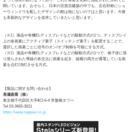
聞いています。おそらく、日本の百貨店建築の中でも、左右対称にショ
ーウィンドウを配したデザインの館は他にないのではと思います。今後
も革新的なデザインを追求していきたいと思います。
（※1）液晶や有機ELディスプレイなどの駆動方式の1つ。ディスプレイ
上の各画素にアクティブ素子（スイッチング素子）を配置することで、
選択した画素ごとに信号のオン/オフ制御を可能にする方式。
（※2）液晶や有機ELディスプレイなどの駆動方式の1つで、格子状に張
り巡らされた導線の各交点に画素を起き、縦横の両方が通電している画
素を点灯/消灯させる方式。
【製品に関する問い合わせ】
長瀬産業（株）
東京都千代田区大手町2-6-4 常盤橋タワー
Tel.03-3665-3021
https://www.nagase.co.jp