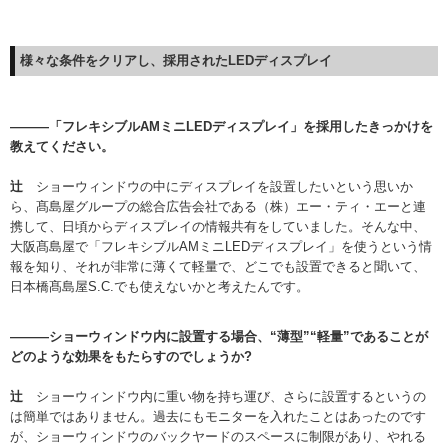
様々な条件をクリアし、
採用されたLEDディスプレイ
———「フレキシブルAMミニLEDディスプレイ」を採用したきっかけを
教えてください。
辻
ショーウィンドウの中にディスプレイを設置したいという思いか
ら、髙島屋グループの総合広告会社である（株）エー・ティ・エーと連
携して、日頃からディスプレイの情報共有をしていました。そんな中、
大阪髙島屋で「フレキシブルAMミニLEDディスプレイ」を使うという情
報を知り、それが非常に薄くて軽量で、どこでも設置できると聞いて、
日本橋髙島屋S.C.でも使えないかと考えたんです。
———ショーウィンドウ内に設置する場合、“薄型”“軽量”であることが
どのような効果をもたらすのでしょうか?
辻
ショーウィンドウ内に重い物を持ち運び、さらに設置するというの
は簡単ではありません。過去にもモニターを入れたことはあったのです
が、ショーウィンドウのバックヤードのスペースに制限があり、やれる