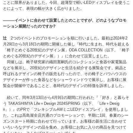
ことに限界がありました。今回、超薄型で軽いLEDディスプレイを使うこ
とによって、表現の幅が大きく広がりました。
———イベントに合わせて設置したとのことですが、どのようなプロモ
ーション展開だったのですか?
辻
2つのイベントのプロモーションを順に行いました。最初は2024年2
月29日から3月18日の期間に開催した催し『時代に生まれ、時代を超える
「椅子とめぐる20世紀のデザイン展」ODA COLLECTION（以下、「椅子
とめぐる20世紀のデザイン展」）』に合わせて設置しました。
同催しは、椅子研究家の織田憲嗣氏のコレクションと食器や家電製品
などを展示し、20世紀のデザインと生活を紹介する展覧会です。銘品と
呼ばれるデザインの椅子の販売も行ったので、その椅子とバウハウスの
デザイナーが作った食器などをショーウィンドウで展示し、お客様に展
覧会が開催中であることと、各時代のデザインの特徴を訴求しました。
続いて、同年3月13日から4月9日の期間に行われた『「好き」と暮らそ
う TAKASHIMYA Life＋Design
2024SPRING（以下、「Life＋Desig
n」）』のPRで「フレキシブルAMミニLEDディスプレイ」を使用しまし
た。これは髙島屋全店共通のプロモーションで、半期に1回、春夏のシー
ズンスタート時期に合わせて行っています。お客様の新生活に合わせて
いろいろなデザインの品を集め、お客様にお気に入りの商品を見つけて