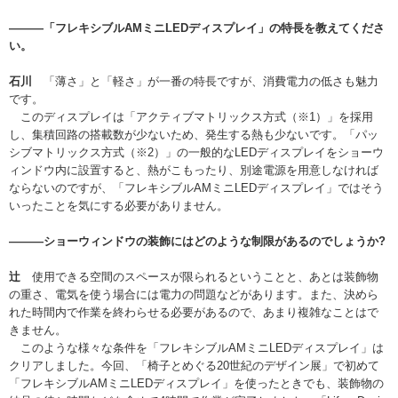
———「フレキシブルAMミニLEDディスプレイ」の特長を教えてくださ
い。
石川
「薄さ」と「軽さ」が一番の特長ですが、消費電力の低さも魅力
です。
このディスプレイは「アクティブマトリックス方式（
※1）
」を採用
し、集積回路の搭載数が少ないため、発生する熱も少ないです。「パッ
シブマトリックス方式（
※2）
」の一般的なLEDディスプレイをショーウ
ィンドウ内に設置すると、熱がこもったり、別途電源を用意しなければ
ならないのですが、「フレキシブルAMミニLEDディスプレイ」ではそう
いったことを気にする必要がありません。
———ショーウィンドウの装飾にはどのような制限があるのでしょうか?
辻
使用できる空間のスペースが限られるということと、あとは装飾物
の重さ、電気を使う場合には電力の問題などがあります。また、決めら
れた時間内で作業を終わらせる必要があるので、あまり複雑なことはで
きません。
このような様々な条件を「フレキシブルAMミニLEDディスプレイ」は
クリアしました。今回、「椅子とめぐる20世紀のデザイン展」で初めて
「フレキシブルAMミニLEDディスプレイ」を使ったときでも、装飾物の