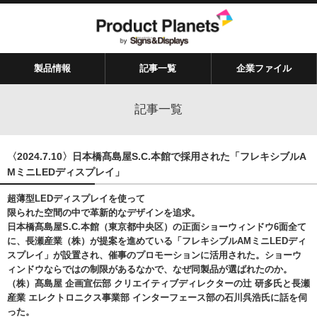
製品情報
記事一覧
企業ファイル
記事一覧
〈2024.7.10〉日本橋髙島屋S.C.本館で採用された「フレキシブルA
MミニLEDディスプレイ」
超薄型LEDディスプレイを使って
限られた空間の中で革新的なデザインを追求。
日本橋髙島屋S.C.本館（東京都中央区）の正面ショーウィンドウ6面全て
に、長瀬産業（株）が提案を進めている「フレキシブルAMミニLEDディ
スプレイ」が設置され、催事のプロモーションに活用された。ショーウ
ィンドウならではの制限があるなかで、なぜ同製品が選ばれたのか。
（株）髙島屋 企画宣伝部 クリエイティブディレクターの
辻
研多氏と長瀬
産業 エレクトロニクス事業部 インターフェース部の石川呉浩氏に話を伺
った。