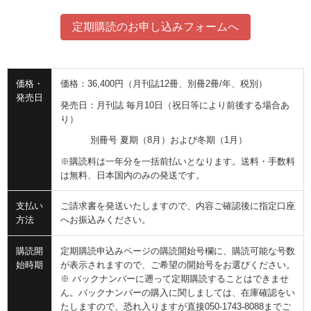
定期購読のお申し込みフォームへ
価格・
価格：36,400円（月刊誌12冊、別冊2冊/年、税別）
発売日
発売日：月刊誌 毎月10日（祝日等により前後する場合あ
り）
別冊号 夏期（8月）および冬期（1月）
※購読料は一年分を一括前払いとなります。送料・手数料
は無料、日本国内のみの発送です。
支払い
ご請求書を発送いたしますので、内容ご確認後に指定口座
方法
へお振込みください。
購読開
定期購読申込みページの購読開始号欄に、購読可能な号数
始時期
が表示されますので、ご希望の開始号をお選びください。
※ バックナンバーに遡って定期購読することはできませ
ん。バックナンバーの購入に関しましては、在庫確認をい
たしますので、恐れ入りますが直接050-1743-8088までご