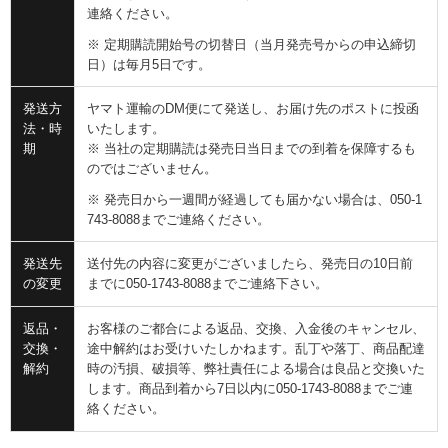
連絡ください。
※ 定期購読開始号の切替日（当月発売号からの申込締切
日）は毎月5日です。
発送方
ヤマト運輸のDM便にて発送し、お届け先のポストに投函
法・時
いたします。
期
※ 当社の定期購読は発売日当日までの到着を保障するも
のではございません。
※ 発売日から一週間が経過しても届かない場合は、050-1
743-8088までご連絡ください。
発送先
送付先の内容に変更がございましたら、発売日の10日前
の変更
までに050-1743-8088までご連絡下さい。
返品・
お客様のご都合による返品、交換、入金後のキャンセル、
交換・
途中解約はお受けいたしかねます。乱丁や落丁、商品配達
解約
時の汚損、破損等、弊社責任による場合は良品と交換いた
します。商品到着から7日以内に050-1743-8088までご連
絡ください。