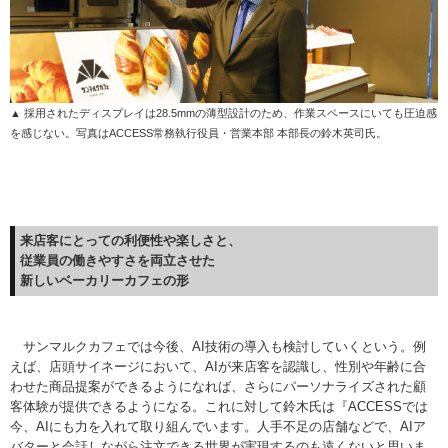
▲ 採用されたディスプレイは28.5mmの薄型設計のため、作業スペースにいても圧迫感
を感じない。写真はACCESS常務執行役員・営業本部 本部長の鈴木英司氏。
来店客にとっての利便性や楽しさと、
従業員の働きやすさを両立させた
新しいベーカリーカフェの形
サンマルクカフェでは今後、AI技術の導入も検討していくという。例
えば、店頭サイネージにおいて、AIが来店客を認識し、性別や年齢に合
わせた商品提案ができるようになれば、さらにパーソナライズされた顧
客体験が提供できるようになる。これに対して鈴木氏は『ACCESSでは
今、AIにも力を入れて取り組んでいます。人手不足の店舗などで、AIア
バターと会話しながら注文できる世界が実現するのも遠くないと思いま