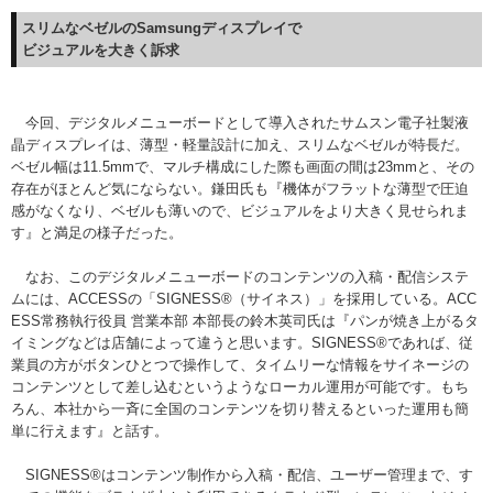
スリムなベゼルの
Samsungディスプレイで
ビジュアルを大きく訴求
今回、デジタルメニューボードとして導入されたサムスン電子社製液
晶ディスプレイは、薄型・軽量設計に加え、スリムなベゼルが特長だ。
ベゼル幅は11.5mmで、マルチ構成にした際も画面の間は23mmと、その
存在がほとんど気にならない。鎌田氏も『機体がフラットな薄型で圧迫
感がなくなり、ベゼルも薄いので、ビジュアルをより大きく見せられま
す』と満足の様子だった。
なお、このデジタルメニューボードのコンテンツの入稿・配信システ
ムには、ACCESSの「SIGNESS
®
（サイネス）」を採用している。ACC
ESS常務執行役員 営業本部 本部長の鈴木英司氏は『パンが焼き上がるタ
イミングなどは店舗によって違うと思います。SIGNESS
®
であれば、従
業員の方がボタンひとつで操作して、タイムリーな情報をサイネージの
コンテンツとして差し込むというようなローカル運用が可能です。もち
ろん、本社から一斉に全国のコンテンツを切り替えるといった運用も簡
単に行えます』と話す。
SIGNESS
®
はコンテンツ制作から入稿・配信、ユーザー管理まで、す