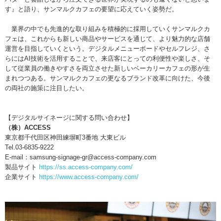
す』と語り、サンマルクカフェの要望に応えていく姿勢だ。
業界の中でも先進的な取り組みを積極的に採用していくサンマルクカ
フェは、これからも新しい商品やサービスを通じて、より魅力的な店舗
運営を目指していくという。デジタルメニューボードやセルフレジ、さ
らにはAI技術を活用することで、来店客にとっての利便性や楽しさ、そ
して従業員の働きやすさを両立させた新しいベーカリーカフェの形が生
まれつつある。サンマルクカフェの更なるブランド改革に向けた、今後
の両社の施策に注目したい。
【デジタルサイネージに関する問い合わせ】
（株）ACCESS
東京都千代田区神田練塀町3番地 大東ビル
Tel.03-6835-9222
E-mail：samsung-signage-gr@access-company.com
製品サイト
https://ss.access-company.com/
企業サイト
https://www.access-company.com/