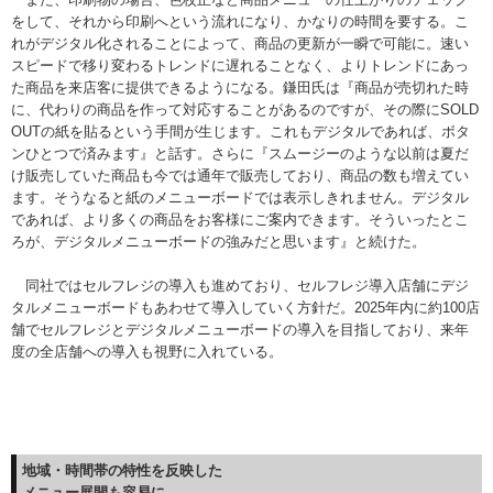
をして、それから印刷へという流れになり、かなりの時間を要する。こ
れがデジタル化されることによって、商品の更新が一瞬で可能に。速い
スピードで移り変わるトレンドに遅れることなく、よりトレンドにあっ
た商品を来店客に提供できるようになる。鎌田氏は『商品が売切れた時
に、代わりの商品を作って対応することがあるのですが、その際にSOLD
OUTの紙を貼るという手間が生じます。これもデジタルであれば、ボタ
ンひとつで済みます』と話す。さらに『スムージーのような以前は夏だ
け販売していた商品も今では通年で販売しており、商品の数も増えてい
ます。そうなると紙のメニューボードでは表示しきれません。デジタル
であれば、より多くの商品をお客様にご案内できます。そういったとこ
ろが、デジタルメニューボードの強みだと思います』と続けた。
同社ではセルフレジの導入も進めており、セルフレジ導入店舗にデジ
タルメニューボードもあわせて導入していく方針だ。2025年内に約100店
舗でセルフレジとデジタルメニューボードの導入を目指しており、来年
度の全店舗への導入も視野に入れている。
地域・時間帯の特性を反映した
メニュー展開も容易に