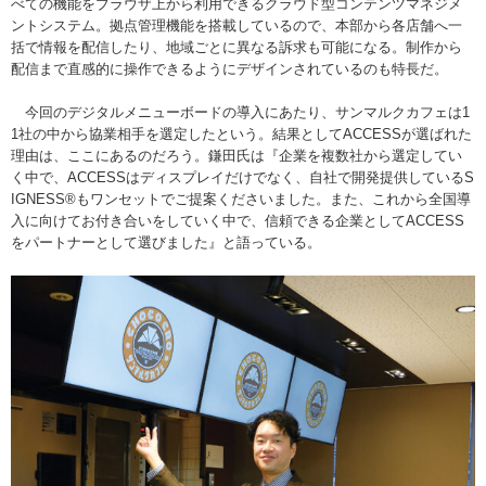
べての機能をブラウザ上から利用できるクラウド型コンテンツマネジメ
ントシステム。拠点管理機能を搭載しているので、本部から各店舗へ一
括で情報を配信したり、地域ごとに異なる訴求も可能になる。制作から
配信まで直感的に操作できるようにデザインされているのも特長だ。
今回のデジタルメニューボードの導入にあたり、サンマルクカフェは1
1社の中から協業相手を選定したという。結果としてACCESSが選ばれた
理由は、ここにあるのだろう。鎌田氏は『企業を複数社から選定してい
く中で、ACCESSはディスプレイだけでなく、自社で開発提供しているS
IGNESS
®
もワンセットでご提案くださいました。また、これから全国導
入に向けてお付き合いをしていく中で、信頼できる企業としてACCESS
をパートナーとして選びました』と語っている。