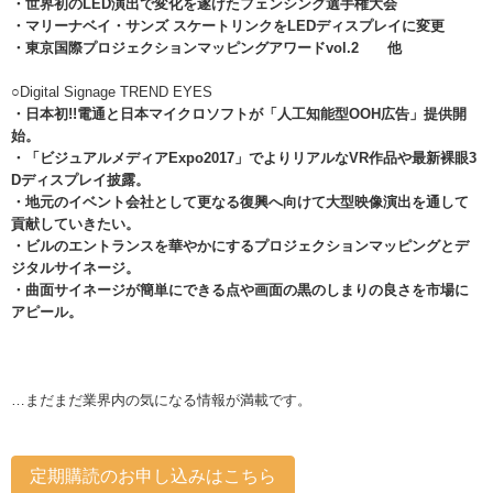
・世界初のLED演出で変化を遂げたフェンシング選手権大会
・マリーナベイ・サンズ スケートリンクをLEDディスプレイに変更
・東京国際プロジェクションマッピングアワードvol.2 他
○Digital Signage TREND EYES
・日本初!
!電通と日本マイクロソフトが「人工知能型OOH広告」提供開
始。
・「ビジュアルメディアExpo2017」でよりリアルなVR作品や最新裸眼3
Dディスプレイ披露。
・地元のイベント会社として更なる復興へ向けて大型映像演出を通して
貢献していきたい。
・ビルのエントランスを華やかにするプロジェクションマッピングとデ
ジタルサイネージ。
・曲面サイネージが簡単にできる点や画面の黒のしまりの良さを市場に
アピール。
…まだまだ業界内の気になる情報が満載です。
定期購読のお申し込みはこちら