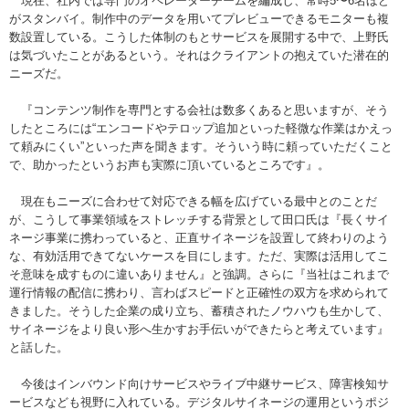
現在、社内では専門のオペレーターチームを編成し、常時5〜6名ほど
がスタンバイ。制作中のデータを用いてプレビューできるモニターも複
数設置している。こうした体制のもとサービスを展開する中で、上野氏
は気づいたことがあるという。それはクライアントの抱えていた潜在的
ニーズだ。
『コンテンツ制作を専門とする会社は数多くあると思いますが、そう
したところには“エンコードやテロップ追加といった軽微な作業はかえっ
て頼みにくい”といった声を聞きます。そういう時に頼っていただくこと
で、助かったというお声も実際に頂いているところです』。
現在もニーズに合わせて対応できる幅を広げている最中とのことだ
が、こうして事業領域をストレッチする背景として田口氏は『長くサイ
ネージ事業に携わっていると、正直サイネージを設置して終わりのよう
な、有効活用できてないケースを目にします。ただ、実際は活用してこ
そ意味を成すものに違いありません』と強調。さらに『当社はこれまで
運行情報の配信に携わり、言わばスピードと正確性の双方を求められて
きました。そうした企業の成り立ち、蓄積されたノウハウも生かして、
サイネージをより良い形へ生かすお手伝いができたらと考えています』
と話した。
今後はインバウンド向けサービスやライブ中継サービス、障害検知サ
ービスなども視野に入れている。デジタルサイネージの運用というポジ