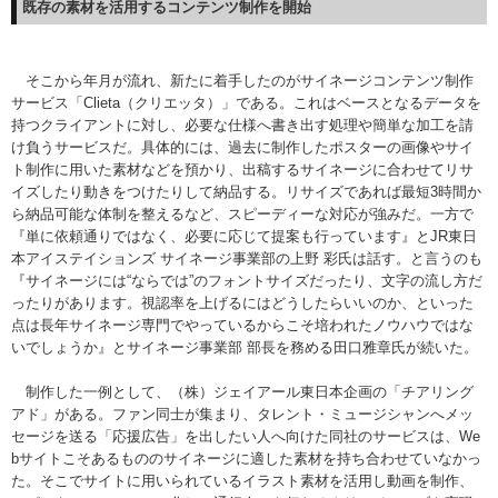
既存の素材を活用する
コンテンツ制作を開始
そこから年月が流れ、新たに着手したのがサイネージコンテンツ制作
サービス「Clieta（クリエッタ）」である。これはベースとなるデータを
持つクライアントに対し、必要な仕様へ書き出す処理や簡単な加工を請
け負うサービスだ。具体的には、過去に制作したポスターの画像やサイ
ト制作に用いた素材などを預かり、出稿するサイネージに合わせてリサ
イズしたり動きをつけたりして納品する。リサイズであれば最短3時間か
ら納品可能な体制を整えるなど、スピーディーな対応が強みだ。一方で
『単に依頼通りではなく、必要に応じて提案も行っています』とJR東日
本アイステイションズ サイネージ事業部の上野 彩氏は話す。と言うのも
『サイネージには“ならでは”のフォントサイズだったり、文字の流し方だ
ったりがあります。視認率を上げるにはどうしたらいいのか、といった
点は長年サイネージ専門でやっているからこそ培われたノウハウではな
いでしょうか』とサイネージ事業部 部長を務める田口雅章氏が続いた。
制作した一例として、（株）ジェイアール東日本企画の「チアリング
アド」がある。ファン同士が集まり、タレント・ミュージシャンへメッ
セージを送る「応援広告」を出したい人へ向けた同社のサービスは、We
bサイトこそあるもののサイネージに適した素材を持ち合わせていなかっ
た。そこでサイトに用いられているイラスト素材を活用し動画を制作、