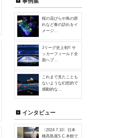
事例集
桜の花びらや鳥の群
れなど春の訪れをイ
メージ…
Jリーグ史上初!! サ
ッカーフィールド全
面へプ…
これまで見たことも
ないような幻想的で
感動的な…
インタビュー
〈2024.7.10〉日本
橋髙島屋S.C.本館で