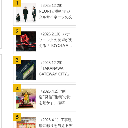
〈2025.12.29〉
NEORTが挑むデジ
タルサイネージの文
脈…
〈2026.2.10〉パナ
ソニックの技術が支
える「TOYOTA A…
〈2025.12.29〉
「TAKANAWA
GATEWAY CITY」
開業に合わ…
〈2026.4.2〉“創
造”“発信”“集積”で街
を動かす、循環…
〈2026.4.1〉工事現
場に彩りを与えるデ