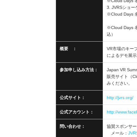
※Cloud Day
3. JVRSシ
※Cloud Day
※Cloud Da
込）
概要 ：
VR市場のキー
によるデモ展示
参加申し込み方法：
Japan VR
販売サイト（Clo
みください。
公式サイト：
http://jvrs.org/
公式アカウント：
http://www.fa
問い合わせ：
協賛スポンサー
メール：
JVRS