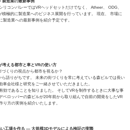
×
製造業の最新事例
リコンバレーではVRヘッドセットだけでなく、 Atheer、 ODG、
ーカーが積極的に製造業へのビジネス展開を行っています。 現在、 市場に
共に製造業への最新事例を紹介予定です。
が考える都市と車と
VR
の使い方
市づくりの視点から都市を視るか？
から語りがちです。 未来の街づくりを常に考えている森ビルでは長い
自動車会社様と研究をご一緒させていただきました。
有効であることを知りました。 そしてVRを制作するときに大事な事
デベロッパーの森ビルが20年前から取り組んで自前の開発をしたVR
の作り方の実例を紹介いたします。
易い工場を作る
―
大規模
3D
モデルによる検証の実際