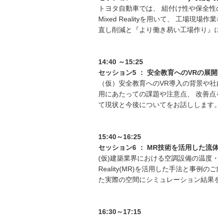
トヨタ自動車では、 組付け性や保全性
Mixed Realityを用いて、 工
直し削減と『より働き易い工場作り』
14:40
～
15:25
セッション
5
：
安全教育への
VR
の展開
（仮）安全教育へのVR導入の背景や社
用にあたっての課題や注意点、 改善点
て現状と今後についてをお話しします
15:40
～
16:25
セッション
6
：
MR
技術を活用した流
(仮)建築業界における空調設備の温度・
Reality(MR)を活用した手法と事
た実際の空間にシミュレーション結果
16:30
～
17:15