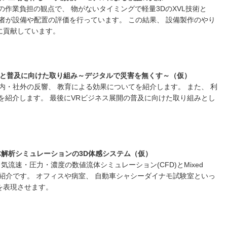
の作業負担の観点で、 物がないタイミングで軽量3DのXVL技術と
場現場作業者が設備や配置の評価を行っています。 この結果、 設備製作のやり
に貢献しています。
と普及に向けた取り組み～デジタルで災害を無くす～（仮）
内・社外の反響、 教育による効果についてを紹介します。 また、 利
を紹介します。 最後にVRビジネス展開の普及に向けた取り組みとし
。
体解析シミュレーションの
3D
体感システム（仮）
気流速・圧力・濃度の数値流体シミュレーション(CFD)とMixed
例のご紹介です。 オフィスや病室、 自動車シャシーダイナモ試験室といっ
を表現させます。