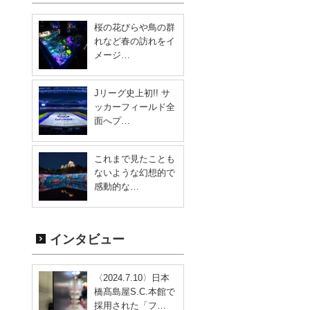
桜の花びらや鳥の群
れなど春の訪れをイ
メージ…
Jリーグ史上初!! サ
ッカーフィールド全
面へプ…
これまで見たことも
ないような幻想的で
感動的な…
インタビュー
〈2024.7.10〉日本
橋髙島屋S.C.本館で
採用された「フ…