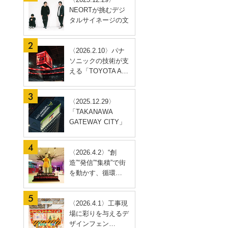
NEORTが挑むデジ
タルサイネージの文
脈…
〈2026.2.10〉パナ
ソニックの技術が支
える「TOYOTA A…
〈2025.12.29〉
「TAKANAWA
GATEWAY CITY」
開業に合わ…
〈2026.4.2〉“創
造”“発信”“集積”で街
を動かす、循環…
〈2026.4.1〉工事現
場に彩りを与えるデ
ザインフェン…