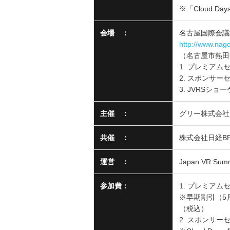
※「Cloud Da
会場 ：
名古屋国際会議
http://www.nago
（名古屋市熱田
1. プレミア
2. スポンサ
3. JVRSシ
主催 ：
グリー株式会社
共催 ：
株式会社日経B
運営 ：
Japan VR Su
参加費：
1. プレミアム
※早期割引（5月1
（税込）
2. スポンサー