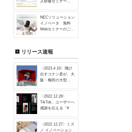
人研修セミナー…
NECソリューション
イノベータ 無料
Webセミナーのご…
リリース速報
〈2023.4.10〉飛び
出すコナン君が、大
阪・梅田の大型…
〈2022.12.28〉
TikTok、ユーザーへ
感謝を伝える「#
す…
〈2022.12.27〉ミズ
ノ イノベーション