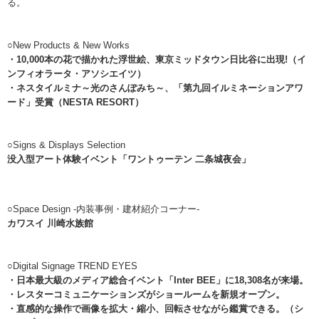
る。
○New Products & New Works
・
10,000本の花で描かれた浮世絵、
東京ミッドタウン日比谷に出現!
（イ
ンフィオラータ・アソシエイツ）
・
ネスタイルミナ～光のさんぽみち～、
「第九回イルミネーションアワ
ード」受賞
（NESTA RESORT）
○
S
igns &
D
isplays
S
election
没入型アート体験イベント
「ワントゥーテン 二条城夜会」
○Space Design -内装事例・建材紹介コーナー-
カワスイ 川崎水族館
○Digital Signage TREND EYES
・
日本最大級のメディア総合イベント
「Inter BEE」に18,308名が来場。
・
レスターコミュニケーションズが
ショールームを新規オープン。
・
直感的な操作で画像を拡大・縮小、
回転させながら鑑賞できる。（シ