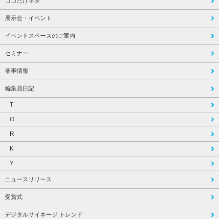
ココだけネタ
展示会・イベント
イベントスペースのご案内
セミナー
催事情報
編集員日記
T
O
R
K
Y
ニュースリリース
受賞式
デジタルサイネージ トレンド