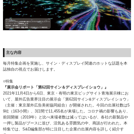
主な内容
毎月特集企画を実施し、サイン・ディスプレイ関連のホットな話題を本
誌独自の視点でお届けします。
○特集
『
展示会リポート「
第62回サイン＆ディスプレイショウ
」
』
2021年11月4日から6日、東京・有明の東京ビッグサイト青海展示棟にお
いて、屋外広告業界注目の展示会「第62回サイン&ディスプレイショウ」
（主催：東京屋外広告美術協同組合）が開催された。今回の出展社数は5
9社（163小間）、3日間で11,455名が来場した。コロナ禍の影響もあり、
前回開催（2019年）と比べ来場者数は減ってはいるが、各社の新製品や
一押し製品がブースに並び、活気ある雰囲気の中、商談が行われた。本
特集では、S&D編集部が特に注目した企業の出展内容を詳しく紹介す