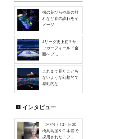
桜の花びらや鳥の群
れなど春の訪れをイ
メージ…
Jリーグ史上初!! サ
ッカーフィールド全
面へプ…
これまで見たことも
ないような幻想的で
感動的な…
インタビュー
〈2024.7.10〉日本
橋髙島屋S.C.本館で
採用された「フ…