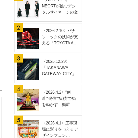
NEORTが挑むデジ
タルサイネージの文
脈…
〈2026.2.10〉パナ
ソニックの技術が支
える「TOYOTA A…
〈2025.12.29〉
「TAKANAWA
GATEWAY CITY」
開業に合わ…
〈2026.4.2〉“創
造”“発信”“集積”で街
を動かす、循環…
〈2026.4.1〉工事現
場に彩りを与えるデ
ザインフェン…