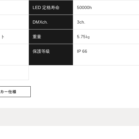
LED 定格寿命
50000h
DMXch.
3ch.
スト
重量
5.75㎏
保護等級
IP 66