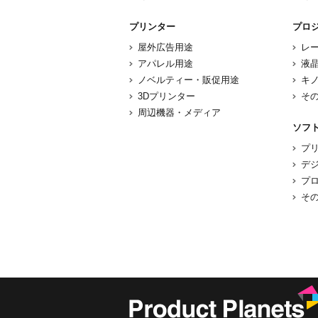
プリンター
プロ
屋外広告用途
レ
アパレル用途
液
ノベルティー・販促用途
キ
3Dプリンター
そ
周辺機器・メディア
ソフ
プ
デ
プ
そ