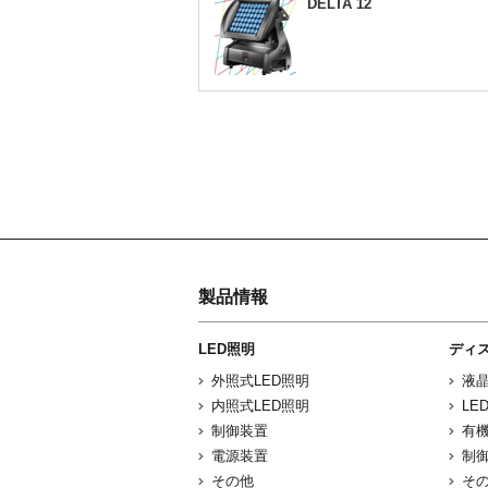
DELTA 12
製品情報
LED照明
ディ
外照式LED照明
液
内照式LED照明
LE
制御装置
有機
電源装置
制
その他
そ