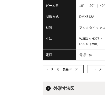
ビーム角
10° ｜ 20° ｜ 40°
制御方式
DMX512A
材質
アルミダイキャ
寸法
W353 × H275 ×
D90.6（mm）
電源
電源一体
外形寸法図