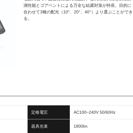
滴性能とゴアベントによる万全な結露対策が特長。目的に
合わせて3種の配光（10°、20°、40°）より選ぶことができ
る。
定格電圧
AC100~240V 50/60Hz
器具光束
1800lm