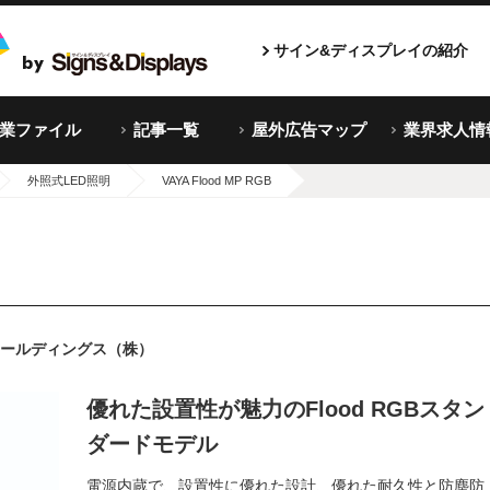
サイン&ディスプレイの紹介
企業ファイル
記事一覧
屋外広告マップ
業界求人情
外照式LED照明
VAYA Flood MP RGB
ールディングス（株）
優れた設置性が魅力のFlood RGBスタン
ダードモデル
電源内蔵で、設置性に優れた設計、優れた耐久性と防塵防