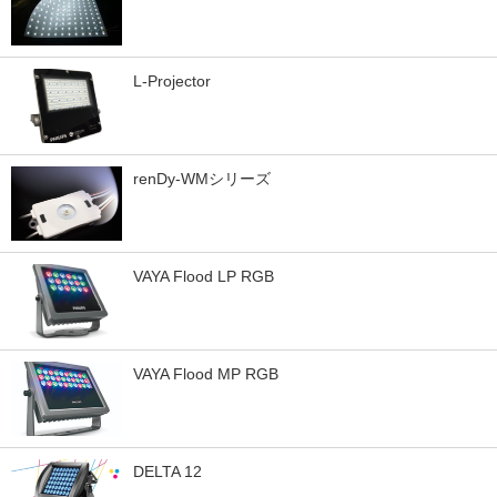
L-Projector
renDy-WMシリーズ
VAYA Flood LP RGB
VAYA Flood MP RGB
DELTA 12