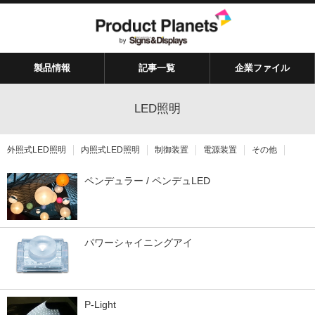
製品情報
記事一覧
企業ファイル
LED照明
外照式LED照明
内照式LED照明
制御装置
電源装置
その他
ペンデュラー / ペンデュLED
パワーシャイニングアイ
P-Light