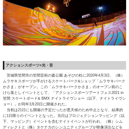
アクションスポーツ×光・音
茨城県笠間市の笠間芸術の森公園 あそびの杜に2020年4月3日、（株）
ムラサキスポーツが手がけるスケートパーク&ショップ「ムラサキパーク
かさま」がオープン。この「ムラサキパークかさま」のオープン前のこ
けら落としイベントとして、「アクションスポーツアートフェス2021 in
笠間 スケートボード& BMX ナイトライヴショー（以下、ナイトライヴシ
ョー）」が同年3月20日に開催された。
当初は21日にも開催の予定だったが悪天候のため中止となり、結果的
に1日限りのイベントとなった。当日はプロジェクションマッピング（以
下、マッピング）イベントを含むナイトイベントが行われ、（株）シム
ディレクトと（株）タケナカのシンユニティグループが映像演出などを