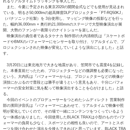
れるリアルタイムトラッキングを導入した。
また、今夏に予定される東京2020の開閉会式などでも使用が見込まれ
ている、明るさ50,000lmの超高輝度DLPプロジェクター「PT-RQ50KJ」
（パナソニック社製）を 3台使用し、マッピング映像の投影などを行っ
た。幅約36,000mm × 奥行約21,000mmのステージで大型映像演出が展
開、大勢のファンが一夜限りのナイトショーを楽しんだ。
映像演出の責任者であるタケナカ 制作部の大内清樹氏は『スケートボ
ードやBMXのパフォーマーにセンサーを取り付け、リアルタイムで、プ
ロジェクションされた映像が変化していくような演出にしました』と話
す。
3月20日には東北地方で大きな地震があり、笠間市でも震度4を記録し
た。本番直前だったため、プロジェクターなどの微調整も必要になった
という。大内氏は『パフォーマーからは、プロジェクターなどの映像が
演技にかぶるので普段とは勝手が違うという意見もあり、十分にパフォ
ーマーの安全対策に気を配って映像演出することを心がけました』と語
る。
今回のイベントのプロデューサーをつとめたシムディレクト 営業制作
部の濱田汐音氏は『パフォーマーにあわせて、リアルタイムで映像や照
明が変化していくので、その場で一緒にコンテンツをつくっているよう
な一体感がありました。今回使用したBLACK TRAXは小型のものでパフ
ォーマーの負荷も少なく、スポーツとの相性も良いので、アートとスポ
ーツを掛け合わせた演出を今後もできればと思っています。BLACK TRA