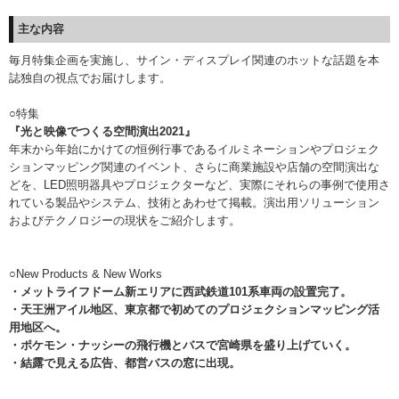
主な内容
毎月特集企画を実施し、サイン・ディスプレイ関連のホットな話題を本
誌独自の視点でお届けします。
○特集
『光と映像でつくる空間演出2021』
年末から年始にかけての恒例行事であるイルミネーションやプロジェク
ションマッピング関連のイベント、さらに商業施設や店舗の空間演出な
どを、LED照明器具やプロジェクターなど、実際にそれらの事例で使用さ
れている製品やシステム、技術とあわせて掲載。演出用ソリューション
およびテクノロジーの現状をご紹介します。
○New Products & New Works
・
メットライフドーム新エリアに
西武鉄道101系車両の設置完了。
・天王洲アイル地区、東京都で初めてのプロジェクションマッピング活
用地区へ。
・ポケモン・ナッシーの飛行機とバスで宮崎県を盛り上げていく。
・結露で見える広告、都営バスの窓に出現。