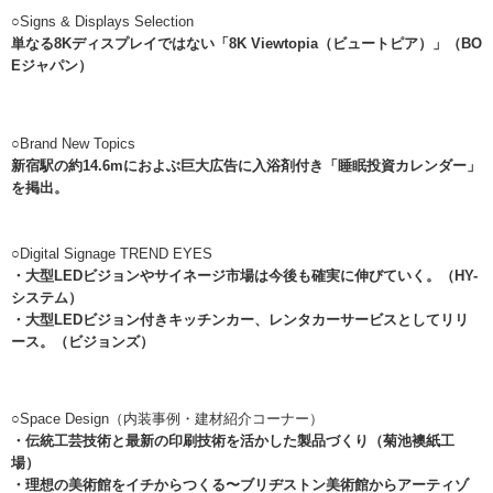
○Signs & Displays Selection
単なる8Kディスプレイではない「8K Viewtopia（ビュートピア）」（BO
Eジャパン）
○Brand New Topics
新宿駅の約14.6mにおよぶ巨大広告に入浴剤付き「睡眠投資カレンダー」
を掲出。
○Digital Signage TREND EYES
・
大型LEDビジョンやサイネージ市場は
今後も確実に伸びて
いく。（HY-
システム）
・大型LEDビジョン付きキッチンカー、レンタカーサービスとしてリリ
ース。（ビジョンズ）
○Space Design（内装事例・建材紹介コーナー）
・伝統工芸技術と最新の印刷技術を活かした製品づくり（菊池襖紙工
場）
・理想の美術館をイチからつくる〜ブリヂストン美術館からアーティゾ