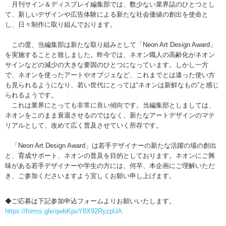
月刊サイン＆ディスプレイ編集部では、数少ない業界誌のひとつとし
て、新しいデザインや広告体験による新たな社会価値の創出を使命と
し、日々制作に取り組んでおります。
この度、当編集部は新たな取り組みとして「Neon Art Design Award」
を実施することと致しました。昨今では、ネオン職人の高齢化がネオン
サインなどの減少の大きな要因のひとつになっています。しかし一方
で、ネオンを使ったアートやオブジェなど、これまでとは違った使い方
も見られるようになり、若い世代にとっては“ネオンは新鮮なもの”と感じ
られるようです。
これは業界にとっても非常に良い傾向です。当編集部としましては、
ネオンをこのまま衰退させるのではなく、新たなアートデザインのマテ
リアルとして、改めて広く普及させていく所存です。
「Neon Art Design Award」は若手デザイナーの新たな活躍の場の創出
と、育成サポート、ネオンの普及を目的としております。ネオンにご興
味がある若手デザイナーや学生の方には、何卒、本企画にご理解いただ
き、ご参加くださいますよう宜しくお願い申し上げます。
◆ご応募は下記参加申込フォームよりお願いいたします。
https://forms.gle/qwbKpoY8X92RyzpUA