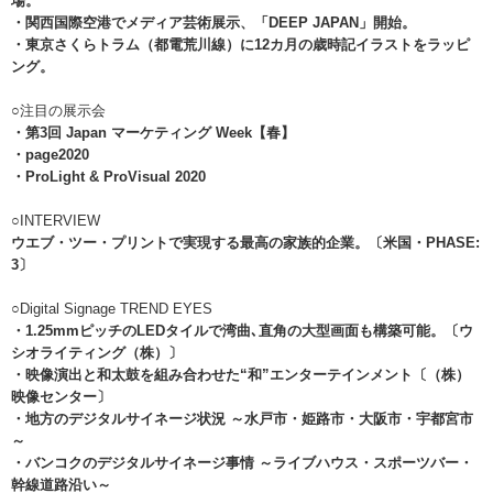
場。
・関西国際空港でメディア芸術展示、「DEEP JAPAN」開始。
・東京さくらトラム（都電荒川線）に12カ月の歳時記イラストをラッピ
ング。
○注目の展示会
・第3回 Japan マーケティング Week【春】
・page2020
・ProLight & ProVisual 2020
○INTERVIEW
ウエブ・ツー・プリントで実現する最高の家族的企業。〔米国・PHASE:
3〕
○Digital Signage TREND EYES
・1.25mmピッチのLEDタイルで湾曲､直角の大型画面も構築可能。〔ウ
シオライティング（株）〕
・映像演出と和太鼓を組み合わせた“和”エンターテインメント〔（株）
映像センター〕
・地方のデジタルサイネージ状況 ～水戸市・姫路市・大阪市・宇都宮市
～
・バンコクのデジタルサイネージ事情 ～ライブハウス・スポーツバー・
幹線道路沿い～