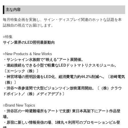
主な内容
毎月特集企画を実施し、サイン・ディスプレイ関連のホットな話題を本
誌独自の視点でお届けします。
○特集
サイン業界のLED照明最新動向
○New Products & New Works
・サンシャイン水族館で“映える”アート展開催。
・連結接続もできる小型で軽量なLEDドットマトリクスモジュール。
〔エーシック（株）〕
・神宮球場の照明設備をLED化、総消費電力約44.2%削減へ。〔岩崎電気
（株）〕
・渋谷〜表参道間で大型ビジョンツイン放映運用開始。〔（株）クラウ
ドポイント／（株）メディアデプト〕
○Brand New Topics
・渋谷区の一時避難場所をアートで支援! 東日本高架下にアート作品登
場。
・原宿に新しい情報発信の場、1棟丸々利用可のプロモーションビル登